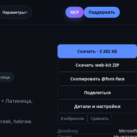
MCP
Поддержать
Параметры
Скачать ·
3 282 КБ
Скачать web-kit ZIP
ллица
Скопировать @font-face
Поделиться
 + Латиница,
Детали и настройки
В избранное
Сравнить
greek, hebrew.
Дизайнер
Microsoft
Студия
Не указана