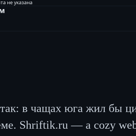
та не указана
ам
так: в чащах юга жил бы ц
е. Shriftik.ru — a cozy web