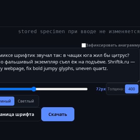
stored specimen при вводе не изменяется
Зафиксировать анаграмму
400
72
px
Толщина:
ёмный
Светлый
раница шрифта
Скачать