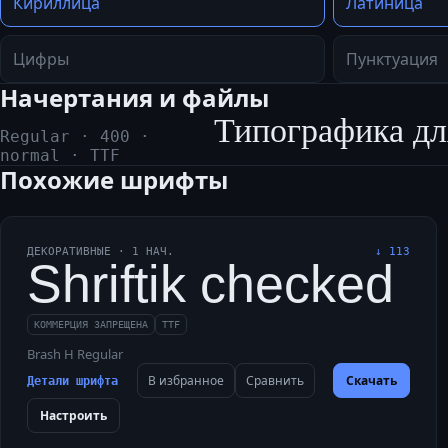
Кириллица
Латиница
Цифры
Пунктуация
Начертания и файлы
Типографика дл
Regular
·
400
·
normal
·
TTF
Похожие шрифты
ДЕКОРАТИВНЫЕ
·
1
НАЧ.
↓
113
Shriftik checked m
КОММЕРЦИЯ ЗАПРЕЩЕНА
TTF
Brash H Regular
В избранное
Сравнить
Скачать
Детали шрифта
Настроить