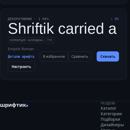
ДЕКОРАТИВНЫЕ
·
1
НАЧ.
↓
85
Shriftik carried a 
КОММЕРЦИЯ ЗАПРЕЩЕНА
TTF
Empiric Roman
В избранное
Сравнить
Скачать
Детали шрифта
Настроить
шрифтик
РАЗДЕЛЫ
Каталог
Категории
Подборки
Дизайнеры