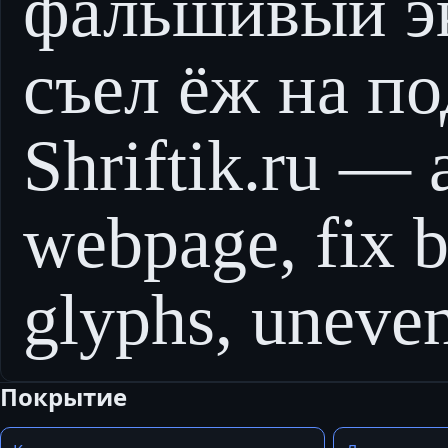
фальшивый э
съел ёж на по
Shriftik.ru — 
webpage, fix 
glyphs, uneven
Покрытие