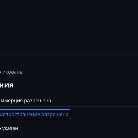
бликованы.
ения
оммерция разрешена
аспространение разрешено
 указан