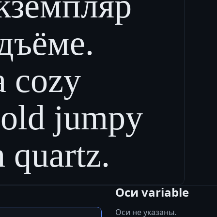
кземпляр
дъёме.
a cozy
bold jumpy
 quartz.
Оси variable
Оси не указаны.