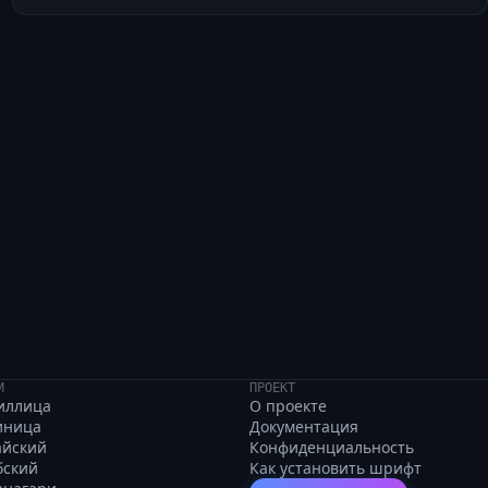
 five juicy plums.
И
ПРОЕКТ
иллица
О проекте
иница
Документация
айский
Конфиденциальность
бский
Как установить шрифт