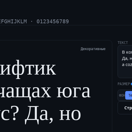
EFGHIJKLM · 0123456789
ТЕКСТ
Декоративные
рифтик
 чащах юга
РАЗМЕР
Т
ФОН
с? Да, но
Ст