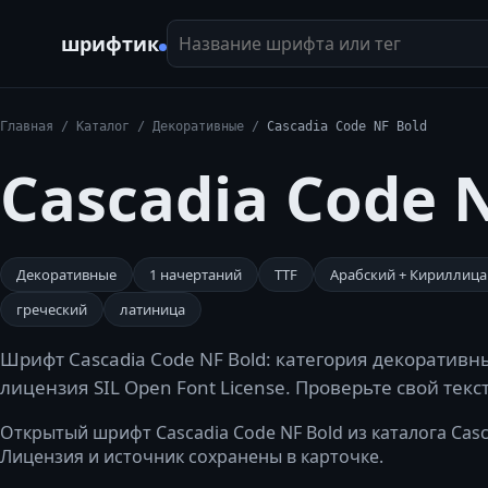
Название шрифта или тег
шрифтик
Главная
/
Каталог
/
Декоративные
/
Cascadia Code NF Bold
Cascadia Code 
Декоративные
1
начертаний
TTF
Арабский + Кириллица 
греческий
латиница
Шрифт Cascadia Code NF Bold: категория декоративн
лицензия SIL Open Font License. Проверьте свой тек
Открытый шрифт Cascadia Code NF Bold из каталога Cascadi
Лицензия и источник сохранены в карточке.