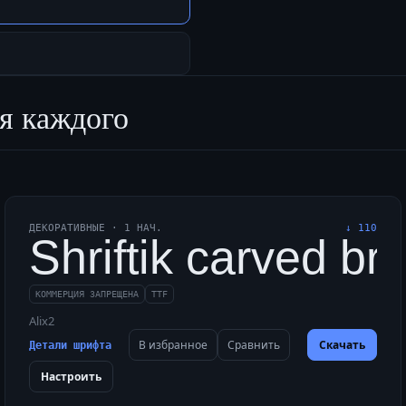
я каждого
ДЕКОРАТИВНЫЕ
·
1
НАЧ.
↓
110
y faxed quiz about 
Shriftik carved br
КОММЕРЦИЯ ЗАПРЕЩЕНА
TTF
Alix2
В избранное
Сравнить
Скачать
Детали шрифта
Настроить