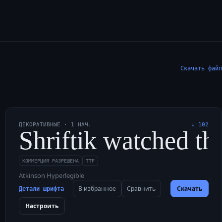
Скачать файл
ДЕКОРАТИВНЫЕ
·
1
НАЧ.
↓
102
jovial brown wolves
ight wax glyphs for 
Shriftik watched th
КОММЕРЦИЯ РАЗРЕШЕНА
TTF
Atkinson Hyperlegible
В избранное
Сравнить
Скачать
Детали шрифта
Настроить