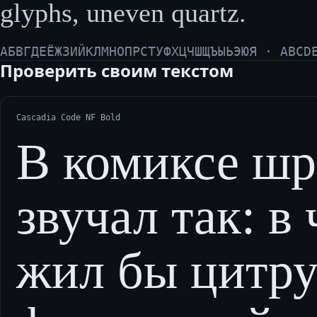
glyphs, uneven quartz.
АБВГДЕЁЖЗИЙКЛМНОПРСТУФХЦЧШЩЪЫЬЭЮЯ · ABCD
Проверить своим текстом
Cascadia Code NF Bold
В комиксе ш
звучал так: в
жил бы цитру