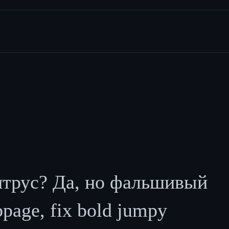
итрус? Да, но фальшивый
page, fix bold jumpy