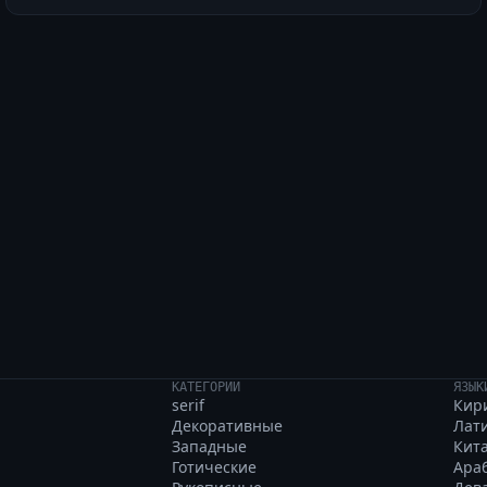
black quartz box with
КАТЕГОРИИ
ЯЗЫК
serif
Кир
Декоративные
Лат
Западные
Кит
Готические
Ара