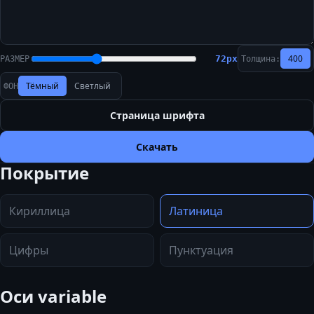
400
72
px
РАЗМЕР
Толщина:
Тёмный
Светлый
ФОН
Страница шрифта
Скачать
Покрытие
Кириллица
Латиница
Цифры
Пунктуация
Оси variable