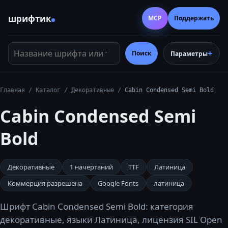
шрифтик
MCP
Поддержать
Название шрифта или тег
Поиск
Параметры
Главная
/
Каталог
/
Декоративные
/
Cabin Condensed Semi Bold
Cabin Condensed Semi
Bold
Декоративные
1
начертаний
TTF
Латиница
Коммерция разрешена
Google Fonts
латиница
Шрифт Cabin Condensed Semi Bold: категория
декоративные, языки Латиница, лицензия SIL Open