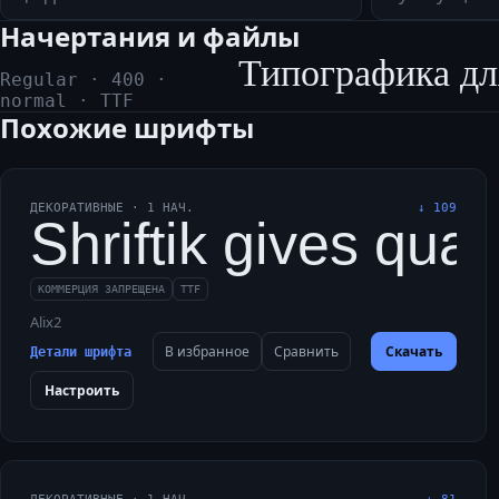
Начертания и файлы
Типографика дл
Regular
·
400
·
normal
·
TTF
Похожие шрифты
ДЕКОРАТИВНЫЕ
·
1
НАЧ.
↓
109
Shriftik gives quai
КОММЕРЦИЯ ЗАПРЕЩЕНА
TTF
Alix2
В избранное
Сравнить
Скачать
Детали шрифта
Настроить