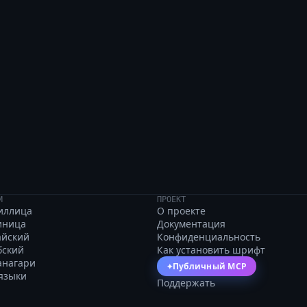
ut vexed brown foxes
И
ПРОЕКТ
иллица
О проекте
иница
Документация
айский
Конфиденциальность
бский
Как установить шрифт
анагари
Публичный MCP
✦
 языки
Поддержать