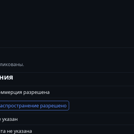
бликованы.
ения
оммерция разрешена
аспространение разрешено
 указан
та не указана