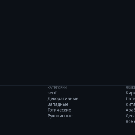
uirky jazz memo abo
КАТЕГОРИИ
ЯЗЫК
serif
Кир
Декоративные
Лат
Западные
Кит
Готические
Ара
Рукописные
Дев
Все