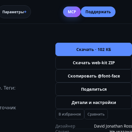
MCP
Поддержать
Параметры
Скачать ·
102 КБ
Скачать web-kit ZIP
Скопировать @font-face
. Теги:
Поделиться
Детали и настройки
сточник
В избранное
Сравнить
Дизайнер
David Jonathan Ross
Студия
Не указана