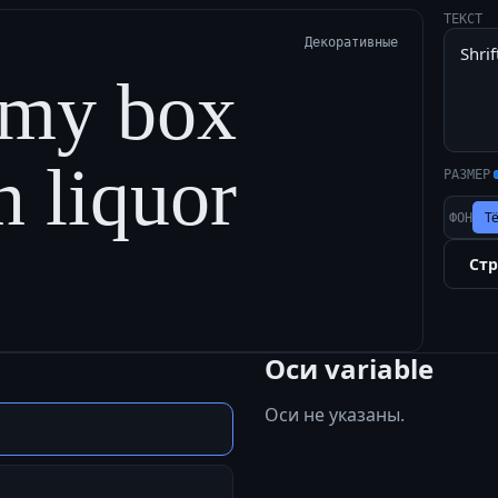
ТЕКСТ
Декоративные
s my box
n liquor
РАЗМЕР
Т
ФОН
Ст
Оси variable
Оси не указаны.