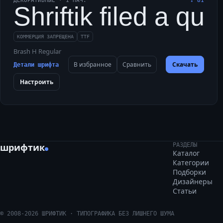
ДЕКОРАТИВНЫЕ
·
1
НАЧ.
↓
81
Shriftik filed a q
КОММЕРЦИЯ ЗАПРЕЩЕНА
TTF
Brash H Regular
В избранное
Сравнить
Скачать
Детали шрифта
Настроить
шрифтик
РАЗДЕЛЫ
Каталог
Категории
Подборки
Дизайнеры
Статьи
©
2008
-
2026
ШРИФТИК · ТИПОГРАФИКА БЕЗ ЛИШНЕГО ШУМА