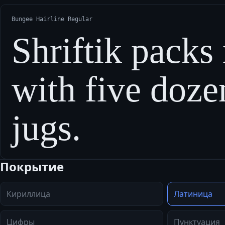
Bungee Hairline Regular
Shriftik pack
with five doze
jugs.
Покрытие
Кириллица
Латиница
Цифры
Пунктуация