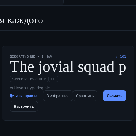
я каждого
ДЕКОРАТИВНЫЕ
·
1
НАЧ.
↓
101
nt web blogs a jazzy,
The jovial squad pic
КОММЕРЦИЯ РАЗРЕШЕНА
TTF
Atkinson Hyperlegible
В избранное
Сравнить
Скачать
Детали шрифта
Настроить