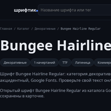
Название шрифта или тег
шрифтик
Главная
/
Каталог
/
Декоративные
/
Bungee Hairline Regular
Bungee Hairline
Декоративные
1
начертаний
TTF
Латиница
Коммер
Шрифт Bungee Hairline Regular: категория декоратив
акцидентный, Google Fonts. Проверьте свой текст он
Открытый шрифт Bungee Hairline Regular из каталога Go
сохранены в карточке.