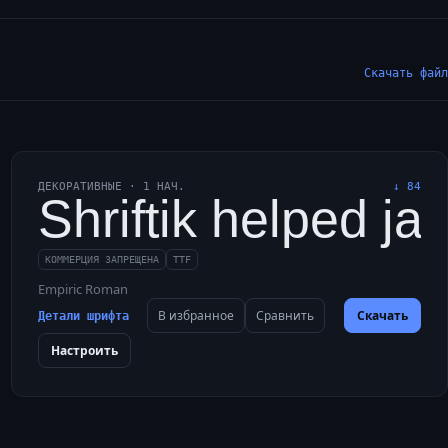
Скачать файл
ДЕКОРАТИВНЫЕ
·
1
НАЧ.
↓
84
 vivid, comic look f
ked Shriftik, a bold q
Shriftik helped ja
КОММЕРЦИЯ ЗАПРЕЩЕНА
TTF
Empiric Roman
В избранное
Сравнить
Скачать
Детали шрифта
Настроить