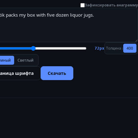
Зафиксировать анаграмму
400
72
px
Толщина:
ёмный
Светлый
раница шрифта
Скачать