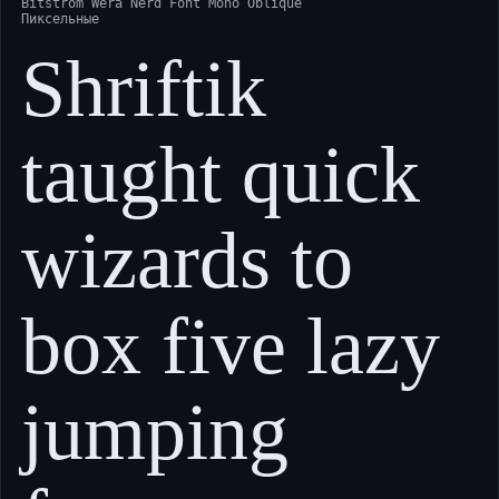
Bitstrom Wera Nerd Font Mono Oblique
Пиксельные
Shriftik
taught quick
wizards to
box five lazy
jumping