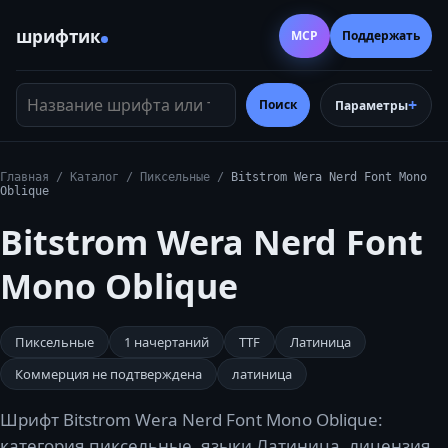
шрифтик
MCP
Поддержать
Название шрифта или тег
Поиск
Параметры
Главная
/
Каталог
/
Пиксельные
/
Bitstrom Wera Nerd Font Mono
Oblique
Bitstrom Wera Nerd Font
Mono Oblique
Пиксельные
1
начертаний
TTF
Латиница
Коммерция не подтверждена
латиница
Шрифт Bitstrom Wera Nerd Font Mono Oblique:
категория пиксельные, языки Латиница, лицензия