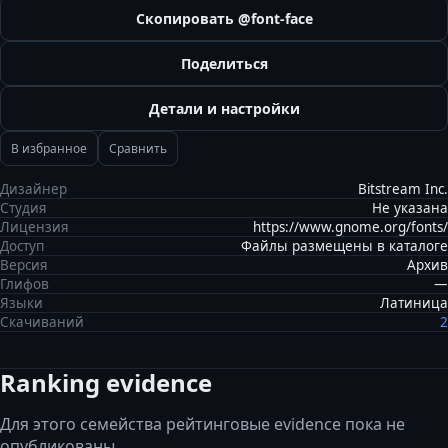
Скопировать @font-face
Поделиться
Детали и настройки
В избранное
Сравнить
Дизайнер
Bitstream Inc.
Студия
Не указана
Лицензия
https://www.gnome.org/fonts/
Доступ
Файлы размещены в каталоге
Версия
Архив
Глифов
—
Языки
Латиница
Скачиваний
2
Ranking evidence
Для этого семейства рейтинговые evidence пока не
опубликованы.