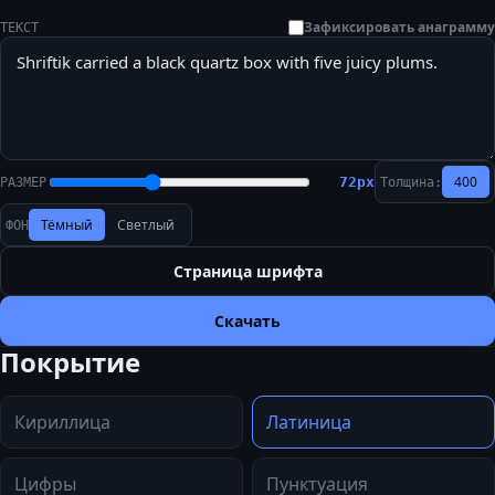
Зафиксировать анаграмму
ТЕКСТ
400
72
px
РАЗМЕР
Толщина:
Тёмный
Светлый
ФОН
Страница шрифта
Скачать
Покрытие
Кириллица
Латиница
Цифры
Пунктуация