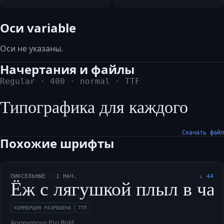
Оси variable
Оси не указаны.
Начертания и файлы
Regular
·
400
·
normal
·
TTF
Типографика для каждого
Скачать файл
Похожие шрифты
ПИКСЕЛЬНЫЕ
·
1
НАЧ.
↓
44
Ёж с лягушкой плыл в чащу
КОММЕРЦИЯ РАЗРЕШЕНА
TTF
Anonymous Pro Bold