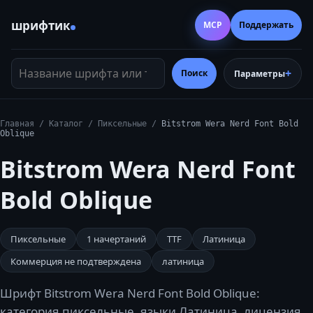
шрифтик
MCP
Поддержать
Название шрифта или тег
Поиск
Параметры
Главная
/
Каталог
/
Пиксельные
/
Bitstrom Wera Nerd Font Bold
Oblique
Bitstrom Wera Nerd Font
Bold Oblique
Пиксельные
1
начертаний
TTF
Латиница
Коммерция не подтверждена
латиница
Шрифт Bitstrom Wera Nerd Font Bold Oblique:
категория пиксельные, языки Латиница, лицензия