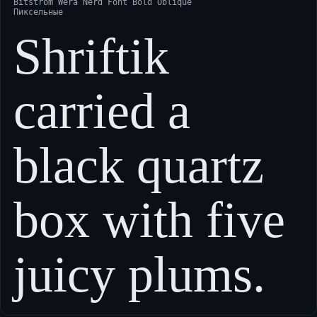
Bitstrom Wera Nerd Font Bold Oblique
Пиксельные
Shriftik
carried a
black quartz
box with five
juicy plums.