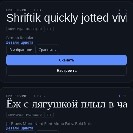
ПИКСЕЛЬНЫЕ
·
1
НАЧ.
↓
36
Shriftik quickly jotted v
КОММЕРЦИЯ ЗАПРЕЩЕНА
TTF
Bitmap Regular
Детали шрифта
В избранное
Сравнить
Скачать
Настроить
ПИКСЕЛЬНЫЕ
·
1
НАЧ.
↓
31
Ёж с лягушкой плыл в чащу
КОММЕРЦИЯ РАЗРЕШЕНА
TTF
JetBrains Mono Nerd Font Mono Extra Bold Italic
Детали шрифта