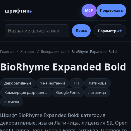
шрифтик
MCP
Поддержать
Название шрифта или тег
Поиск
Параметры
Главная
/
Каталог
/
Декоративные
/
BioRhyme Expanded Bold
BioRhyme Expanded Bold
Декоративные
1
начертаний
TTF
Латиница
Коммерция разрешена
Google Fonts
латиница
антиква
Шрифт BioRhyme Expanded Bold: категория
декоративные, языки Латиница, лицензия SIL Open
Font License. Теги: Google Fonts, антиква. Проверьте