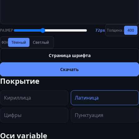
400
72
px
РАЗМЕР
Толщина:
Тёмный
Светлый
ФОН
Страница шрифта
Скачать
Покрытие
Кириллица
Латиница
Цифры
Пунктуация
Оси variable