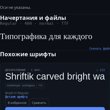
Оси не указаны.
Начертания и файлы
Regular
·
400
·
normal
·
TTF
Типографика для каждого
Скачать файл
Похожие шрифты
ДЕКОРАТИВНЫЕ
·
1
НАЧ.
↓
113
Shriftik carved bright wa
КОММЕРЦИЯ ЗАПРЕЩЕНА
TTF
Brash H Regular
Детали шрифта
В избранное
Сравнить