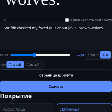
Зафиксировать анаграмму
ТЕКСТ
400
72
px
РАЗМЕР
Толщина:
Тёмный
Светлый
ФОН
Страница шрифта
Скачать
Покрытие
Кириллица
Латиница