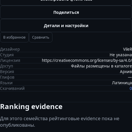
Поделиться
Детали и настройки
В избранное
Сравнить
Дизайнер
VileR
Студия
Не указана
Лицензия
https://creativecommons.org/licenses/by-sa/4.0/
Доступ
Файлы размещены в каталоге
Версия
Архив
Глифов
—
Языки
Латиница
Скачиваний
0
Ranking evidence
Для этого семейства рейтинговые evidence пока не
опубликованы.