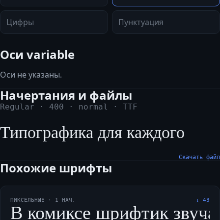
Цифры
Пунктуация
Оси variable
Оси не указаны.
Начертания и файлы
Regular
·
400
·
normal
·
TTF
Типографика для каждого
Скачать файл
Похожие шрифты
ПИКСЕЛЬНЫЕ
·
1
НАЧ.
↓
43
В комиксе шрифтик звучал 