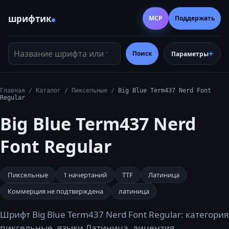
шрифтик
MCP
Поддержать
Название шрифта или тег
Поиск
Параметры
Главная
/
Каталог
/
Пиксельные
/
Big Blue Term437 Nerd Font
Regular
Big Blue Term437 Nerd
Font Regular
Пиксельные
1
начертаний
TTF
Латиница
Коммерция не подтверждена
латиница
Шрифт Big Blue Term437 Nerd Font Regular: категория
пиксельные, языки Латиница, лицензия