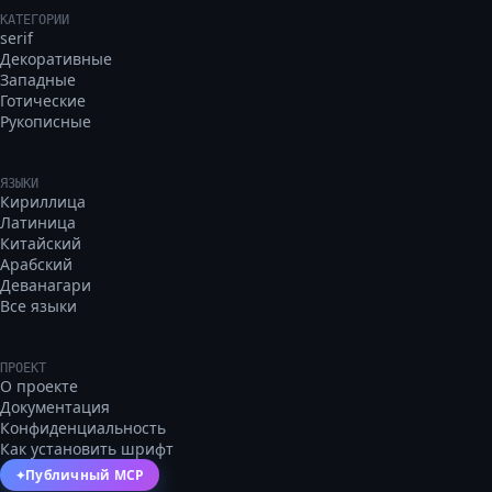
КАТЕГОРИИ
serif
Декоративные
Западные
Готические
Рукописные
ЯЗЫКИ
Кириллица
Латиница
Китайский
Арабский
Деванагари
Все языки
ПРОЕКТ
О проекте
Документация
Конфиденциальность
Как установить шрифт
Публичный MCP
✦