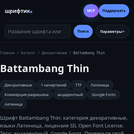
шрифтик
MCP
Поддержать
Название шрифта или тег
Поиск
Параметры
Главная
/
Каталог
/
Декоративные
/
Battambang Thin
Battambang Thin
Декоративные
1
начертаний
TTF
Латиница
Коммерция разрешена
акцидентный
Google Fonts
латиница
Шрифт Battambang Thin: категория декоративные,
языки Латиница, лицензия SIL Open Font License.
Теги: акцидентный, Google Fonts. Проверьте свой