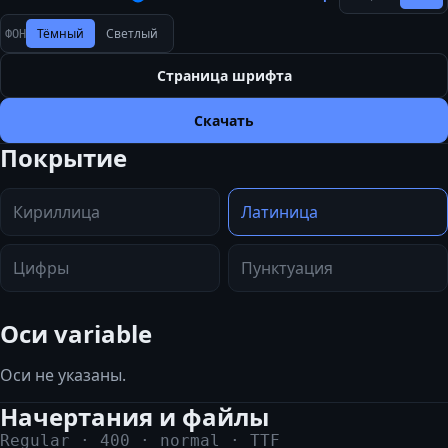
Тёмный
Светлый
ФОН
Страница шрифта
Скачать
Покрытие
Кириллица
Латиница
Цифры
Пунктуация
Оси variable
Оси не указаны.
Начертания и файлы
Regular
·
400
·
normal
·
TTF