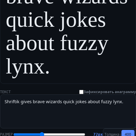
quick jokes
about fuzzy
lynx.
Зафиксировать анаграмму
ТЕКСТ
400
72
px
РАЗМЕР
Толщина: