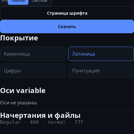
Тёмный
Светлый
ФОН
Страница шрифта
Скачать
Покрытие
Кириллица
Латиница
Цифры
Пунктуация
Оси variable
Оси не указаны.
Начертания и файлы
Regular
·
400
·
normal
·
TTF