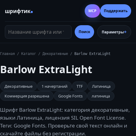
шрифтик
MCP
Поддержать
Название шрифта или тег
Поиск
Параметры
Главная
/
Каталог
/
Декоративные
/
Barlow ExtraLight
Barlow ExtraLight
Декоративные
1
начертаний
TTF
Латиница
Коммерция разрешена
Google Fonts
латиница
Шрифт Barlow ExtraLight: категория декоративные,
языки Латиница, лицензия SIL Open Font License.
Теги: Google Fonts. Проверьте свой текст онлайн и
скачайте файлы без регистрации.