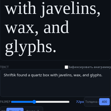
with javelins,
wax, and
glyphs.
Зафиксировать анаграмму
ТЕКСТ
400
72
px
РАЗМЕР
Толщина: