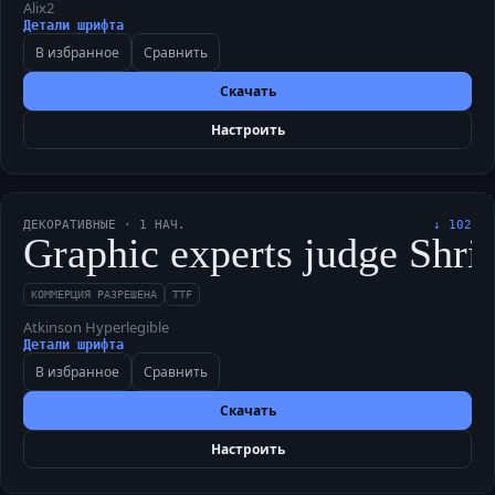
Alix2
Детали шрифта
В избранное
Сравнить
Скачать
Настроить
ДЕКОРАТИВНЫЕ
·
1
НАЧ.
↓
102
Graphic experts judge Shrif
КОММЕРЦИЯ РАЗРЕШЕНА
TTF
Atkinson Hyperlegible
Детали шрифта
В избранное
Сравнить
Скачать
Настроить