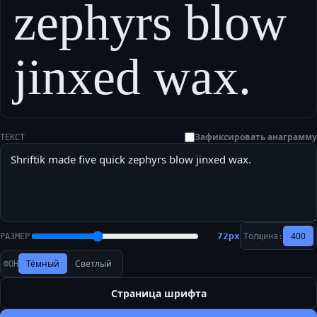
zephyrs blow
jinxed wax.
Зафиксировать анаграмму
ТЕКСТ
400
72
px
РАЗМЕР
Толщина:
Тёмный
Светлый
ФОН
Страница шрифта