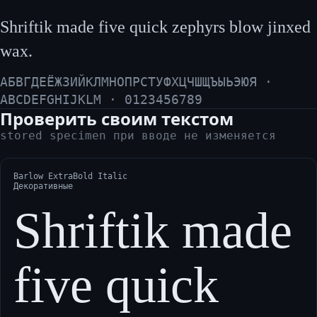
Shriftik made five quick zephyrs blow jinxed
wax.
АБВГДЕЁЖЗИЙКЛМНОПРСТУФХЦЧШЩЪЫЬЭЮЯ ·
ABCDEFGHIJKLM · 0123456789
Проверить своим текстом
stored specimen при вводе не изменяется
Barlow ExtraBold Italic
Декоративные
Shriftik made
five quick