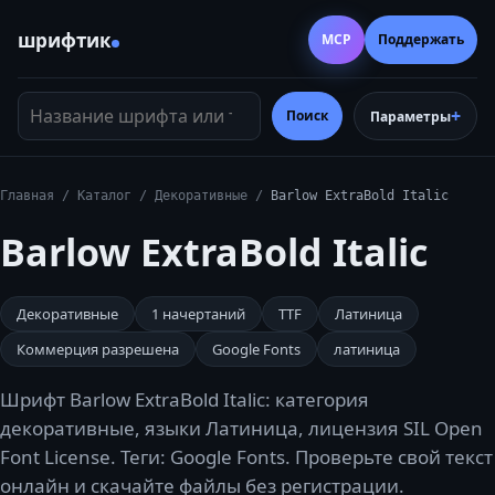
шрифтик
MCP
Поддержать
Название шрифта или тег
Поиск
Параметры
Главная
/
Каталог
/
Декоративные
/
Barlow ExtraBold Italic
Barlow ExtraBold Italic
Декоративные
1
начертаний
TTF
Латиница
Коммерция разрешена
Google Fonts
латиница
Шрифт Barlow ExtraBold Italic: категория
декоративные, языки Латиница, лицензия SIL Open
Font License. Теги: Google Fonts. Проверьте свой текст
онлайн и скачайте файлы без регистрации.