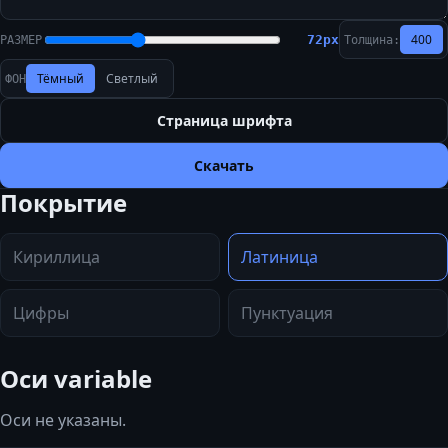
400
72
px
РАЗМЕР
Толщина:
Тёмный
Светлый
ФОН
Страница шрифта
Скачать
Покрытие
Кириллица
Латиница
Цифры
Пунктуация
Оси variable
Оси не указаны.