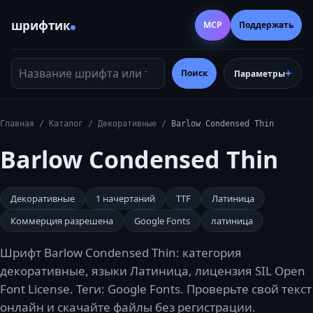
шрифтик
MCP
Поддержать
Название шрифта или тег
Поиск
Параметры
Главная
/
Каталог
/
Декоративные
/
Barlow Condensed Thin
Barlow Condensed Thin
Декоративные
1
начертаний
TTF
Латиница
Коммерция разрешена
Google Fonts
латиница
Шрифт Barlow Condensed Thin: категория
декоративные, языки Латиница, лицензия SIL Open
Font License. Теги: Google Fonts. Проверьте свой текст
онлайн и скачайте файлы без регистрации.