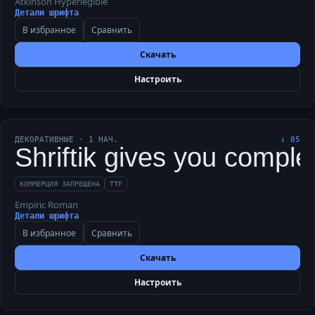
Atkinson Hyperlegible
Детали шрифта
В избранное
Сравнить
Скачать
Настроить
ДЕКОРАТИВНЫЕ
·
1
НАЧ.
↓
85
Shriftik gives you complex
КОММЕРЦИЯ ЗАПРЕЩЕНА
TTF
Empiric Roman
Детали шрифта
В избранное
Сравнить
Скачать
Настроить