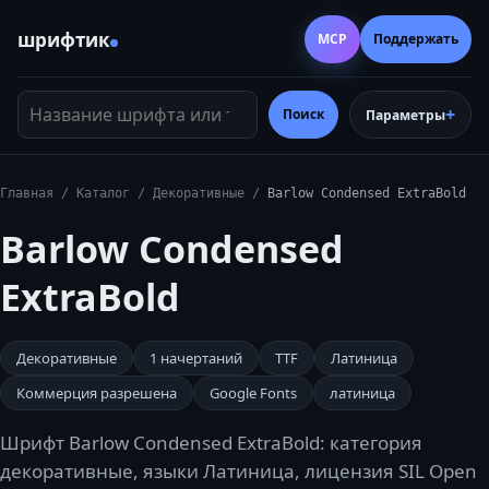
шрифтик
MCP
Поддержать
Название шрифта или тег
Поиск
Параметры
Главная
/
Каталог
/
Декоративные
/
Barlow Condensed ExtraBold
Barlow Condensed
ExtraBold
Декоративные
1
начертаний
TTF
Латиница
Коммерция разрешена
Google Fonts
латиница
Шрифт Barlow Condensed ExtraBold: категория
декоративные, языки Латиница, лицензия SIL Open