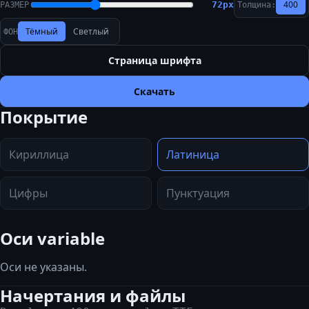
400
72
px
РАЗМЕР
Толщина:
Тёмный
Светлый
ФОН
Страница шрифта
Скачать
Покрытие
Кириллица
Латиница
Цифры
Пунктуация
Оси variable
Оси не указаны.
Начертания и файлы