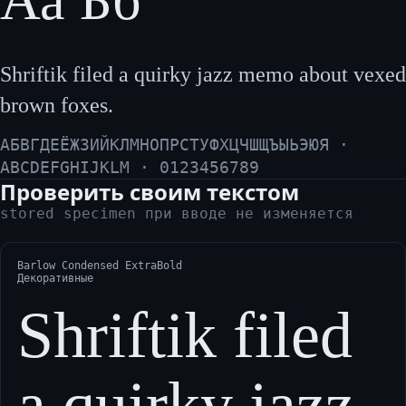
Аа Бб
Shriftik filed a quirky jazz memo about vexed
brown foxes.
АБВГДЕЁЖЗИЙКЛМНОПРСТУФХЦЧШЩЪЫЬЭЮЯ ·
ABCDEFGHIJKLM · 0123456789
Проверить своим текстом
stored specimen при вводе не изменяется
Barlow Condensed ExtraBold
Декоративные
Shriftik filed
a quirky jazz