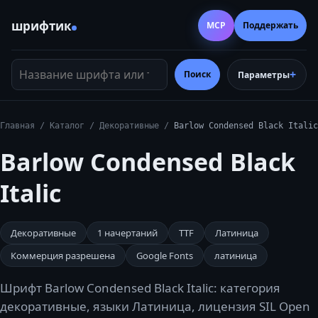
шрифтик
MCP
Поддержать
Название шрифта или тег
Поиск
Параметры
Главная
/
Каталог
/
Декоративные
/
Barlow Condensed Black Italic
Barlow Condensed Black
Italic
Декоративные
1
начертаний
TTF
Латиница
Коммерция разрешена
Google Fonts
латиница
Шрифт Barlow Condensed Black Italic: категория
декоративные, языки Латиница, лицензия SIL Open