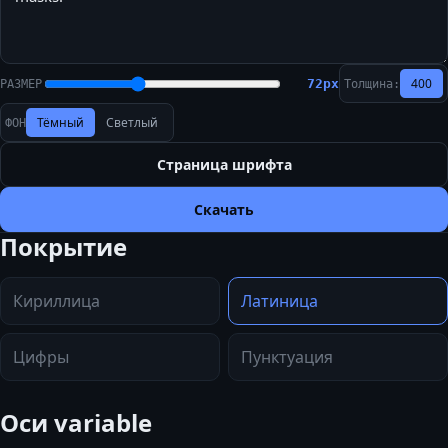
400
72
px
РАЗМЕР
Толщина:
Тёмный
Светлый
ФОН
Страница шрифта
Скачать
Покрытие
Кириллица
Латиница
Цифры
Пунктуация
Оси variable