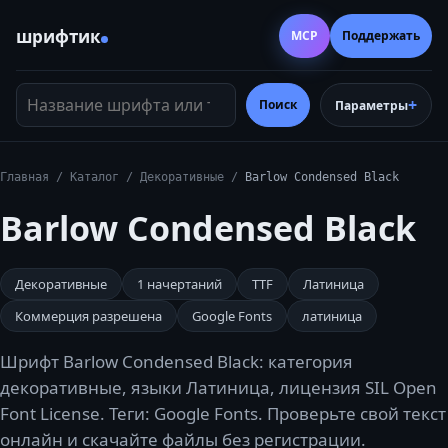
шрифтик
MCP
Поддержать
Название шрифта или тег
Поиск
Параметры
Главная
/
Каталог
/
Декоративные
/
Barlow Condensed Black
Barlow Condensed Black
Декоративные
1
начертаний
TTF
Латиница
Коммерция разрешена
Google Fonts
латиница
Шрифт Barlow Condensed Black: категория
декоративные, языки Латиница, лицензия SIL Open
Font License. Теги: Google Fonts. Проверьте свой текст
онлайн и скачайте файлы без регистрации.