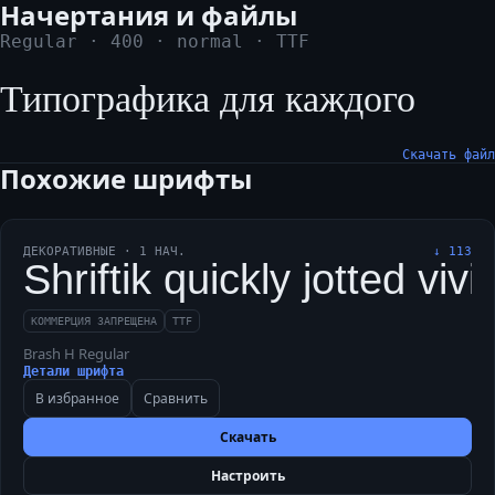
Начертания и файлы
Regular
·
400
·
normal
·
TTF
Типографика для каждого
Скачать файл
Похожие шрифты
ДЕКОРАТИВНЫЕ
·
1
НАЧ.
↓
113
Shriftik quickly jotted v
КОММЕРЦИЯ ЗАПРЕЩЕНА
TTF
Brash H Regular
Детали шрифта
В избранное
Сравнить
Скачать
Настроить