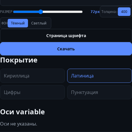
400
72
px
РАЗМЕР
Толщина:
Тёмный
Светлый
ФОН
Страница шрифта
Скачать
Покрытие
Кириллица
Латиница
Цифры
Пунктуация
Оси variable
Оси не указаны.