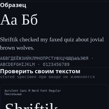
Образец
Аа Бб
Shriftik checked my faxed quiz about jovial
brown wolves.
АБВГДЕЁЖЗИЙКЛМНОПРСТУФХЦЧШЩЪЫЬЭЮЯ ·
ABCDEFGHIJKLM · 0123456789
Проверить своим текстом
stored specimen при вводе не изменяется
Aurulent Sans M Nerd Font Regular
Пиксельные