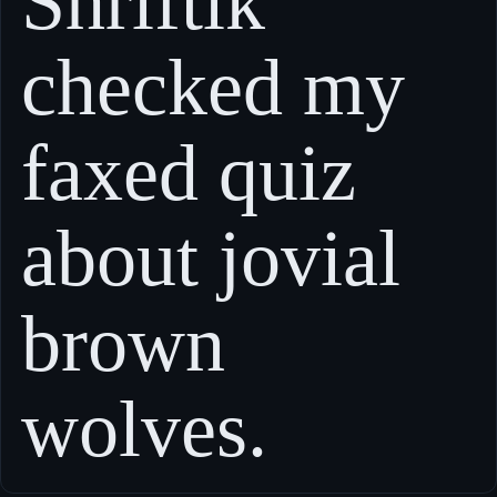
Shriftik
checked my
faxed quiz
about jovial
brown
wolves.