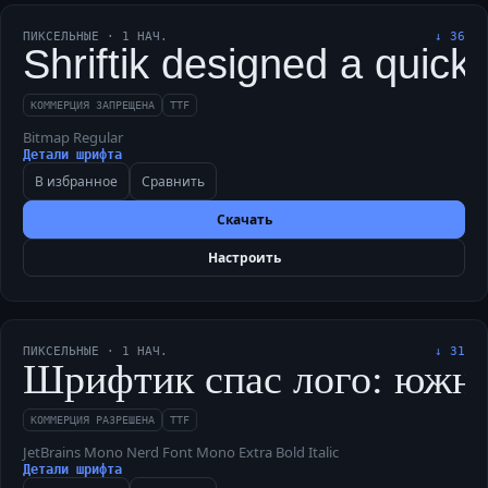
ПИКСЕЛЬНЫЕ
·
1
НАЧ.
↓
36
Shriftik designed a quick
КОММЕРЦИЯ ЗАПРЕЩЕНА
TTF
Bitmap Regular
Детали шрифта
В избранное
Сравнить
Скачать
Настроить
ПИКСЕЛЬНЫЕ
·
1
НАЧ.
↓
31
Шрифтик спас лого: южный 
КОММЕРЦИЯ РАЗРЕШЕНА
TTF
JetBrains Mono Nerd Font Mono Extra Bold Italic
Детали шрифта