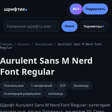
шрифтик
MCP
Поддержать
Название шрифта или тег
Поиск
Параметры
Главная
/
Каталог
/
Пиксельные
/
Aurulent Sans M Nerd Font
Regular
Aurulent Sans M Nerd
Font Regular
Пиксельные
1
начертаний
OTF
Латиница
Коммерция разрешена
латиница
Шрифт Aurulent Sans M Nerd Font Regular: категория
пиксельные, языки Латиница, лицензия SIL Open