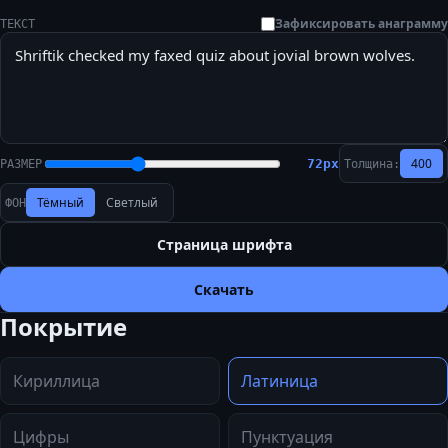
Зафиксировать анаграмму
ТЕКСТ
400
72
px
РАЗМЕР
Толщина:
Тёмный
Светлый
ФОН
Страница шрифта
Скачать
Покрытие
Кириллица
Латиница
Цифры
Пунктуация