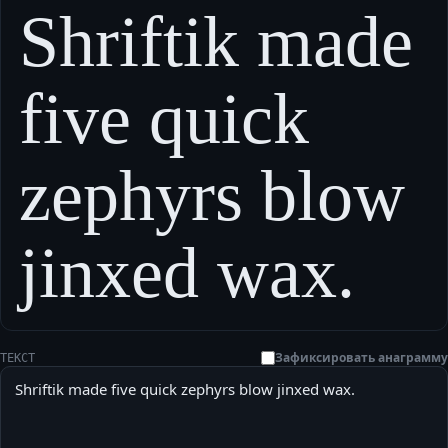
Shriftik made
five quick
zephyrs blow
jinxed wax.
Зафиксировать анаграмму
ТЕКСТ