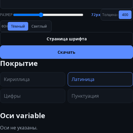
400
72
px
РАЗМЕР
Толщина:
Тёмный
Светлый
ФОН
Страница шрифта
Скачать
Покрытие
Кириллица
Латиница
Цифры
Пунктуация
Оси variable
Оси не указаны.