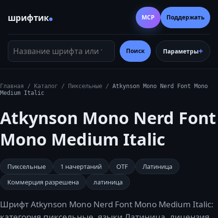
шрифтик
MCP
Поддержать
Название шрифта или тег
Поиск
Параметры
Главная
/
Каталог
/
Пиксельные
/
Atkynson Mono Nerd Font Mono
Medium Italic
Atkynson Mono Nerd Font
Mono Medium Italic
Пиксельные
1
начертаний
OTF
Латиница
Коммерция разрешена
латиница
Шрифт Atkynson Mono Nerd Font Mono Medium Italic:
категория пиксельные, языки Латиница, лицензия