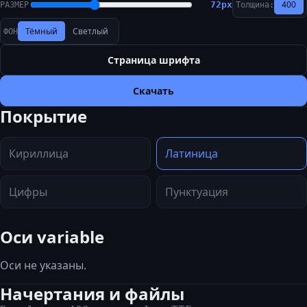
400
72
px
РАЗМЕР
Толщина:
Тёмный
Светлый
ФОН
Страница шрифта
Скачать
Покрытие
Кириллица
Латиница
Цифры
Пунктуация
Оси variable
Оси не указаны.
Начертания и файлы