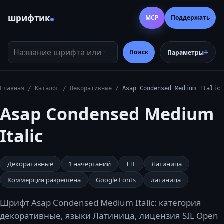
шрифтик
MCP
Поддержать
Название шрифта или тег
Поиск
Параметры
Главная
/
Каталог
/
Декоративные
/
Asap Condensed Medium Italic
Asap Condensed Medium
Italic
Декоративные
1
начертаний
TTF
Латиница
Коммерция разрешена
Google Fonts
латиница
Шрифт Asap Condensed Medium Italic: категория
декоративные, языки Латиница, лицензия SIL Open