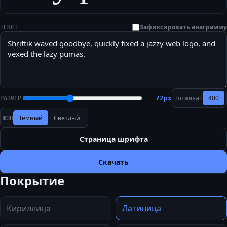
Зафиксировать анаграмму
ТЕКСТ
400
72
px
РАЗМЕР
Толщина:
Тёмный
Светлый
ФОН
Страница шрифта
Скачать
Покрытие
Кириллица
Латиница