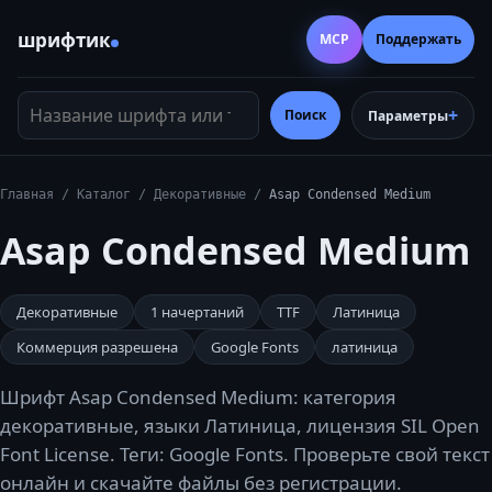
шрифтик
MCP
Поддержать
Название шрифта или тег
Поиск
Параметры
Главная
/
Каталог
/
Декоративные
/
Asap Condensed Medium
Asap Condensed Medium
Декоративные
1
начертаний
TTF
Латиница
Коммерция разрешена
Google Fonts
латиница
Шрифт Asap Condensed Medium: категория
декоративные, языки Латиница, лицензия SIL Open
Font License. Теги: Google Fonts. Проверьте свой текст
онлайн и скачайте файлы без регистрации.