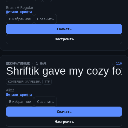
Brash H Regular
Детали шрифта
В избранное
Сравнить
Скачать
Настроить
ДЕКОРАТИВНЫЕ
·
1
НАЧ.
↓
110
Shriftik gave my cozy fox
КОММЕРЦИЯ ЗАПРЕЩЕНА
TTF
Alix2
Детали шрифта
В избранное
Сравнить
Скачать
Настроить