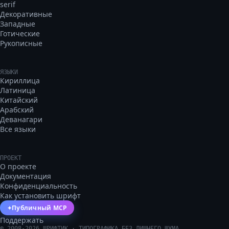
serif
Декоративные
Западные
Готические
Рукописные
ЯЗЫКИ
Кириллица
Латиница
Китайский
Арабский
Деванагари
Все языки
ПРОЕКТ
О проекте
Документация
Конфиденциальность
Как установить шрифт
Публичный MCP
✦
Поддержать
©
2008
-
2026
ШРИФТИК · ТИПОГРАФИКА БЕЗ ЛИШНЕГО ШУМА