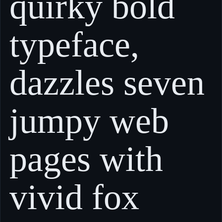
quirky bold
typeface,
dazzles seven
jumpy web
pages with
vivid fox