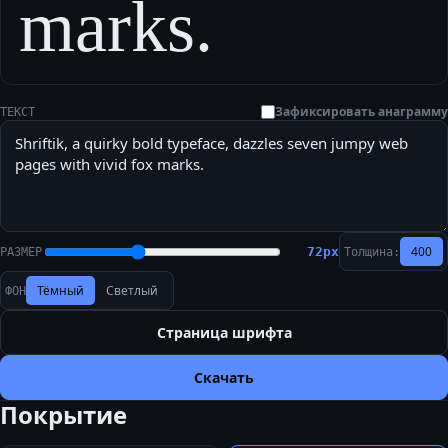
marks.
Зафиксировать анаграмму
ТЕКСТ
400
72
px
РАЗМЕР
Толщина:
Тёмный
Светлый
ФОН
Страница шрифта
Скачать
Покрытие