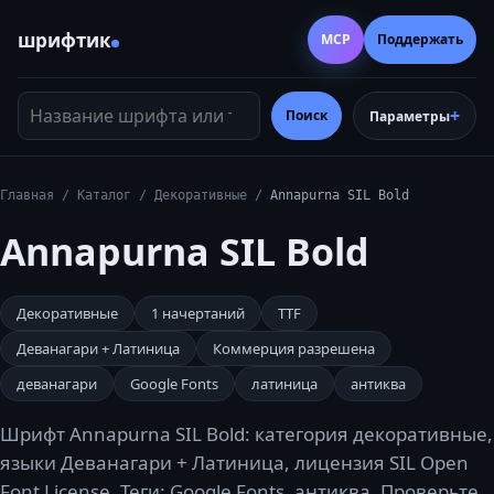
шрифтик
MCP
Поддержать
Название шрифта или тег
Поиск
Параметры
Главная
/
Каталог
/
Декоративные
/
Annapurna SIL Bold
Annapurna SIL Bold
Декоративные
1
начертаний
TTF
Деванагари + Латиница
Коммерция разрешена
деванагари
Google Fonts
латиница
антиква
Шрифт Annapurna SIL Bold: категория декоративные,
языки Деванагари + Латиница, лицензия SIL Open
Font License. Теги: Google Fonts, антиква. Проверьте