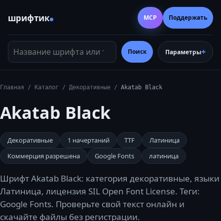
шрифтик
MCP
Поддержать
Название шрифта или тег
Поиск
Параметры
Главная
/
Каталог
/
Декоративные
/
Akatab Black
Akatab Black
Декоративные
1
начертаний
TTF
Латиница
Коммерция разрешена
Google Fonts
латиница
Шрифт Akatab Black: категория декоративные, языки
Латиница, лицензия SIL Open Font License. Теги:
Google Fonts. Проверьте свой текст онлайн и
скачайте файлы без регистрации.