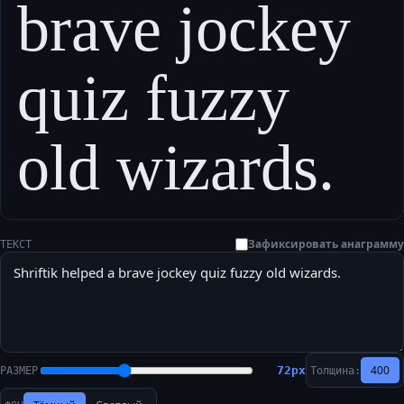
brave jockey
quiz fuzzy
old wizards.
Зафиксировать анаграмму
ТЕКСТ
400
72
px
РАЗМЕР
Толщина: