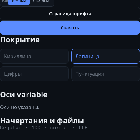
Тёмный
Светлый
ФОН
Страница шрифта
Скачать
Покрытие
Кириллица
Латиница
Цифры
Пунктуация
Оси variable
Оси не указаны.
Начертания и файлы
Regular
·
400
·
normal
·
TTF