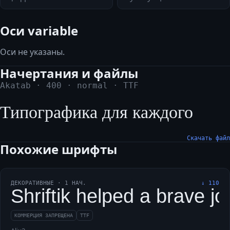
Оси variable
Оси не указаны.
Начертания и файлы
Akatab
·
400
·
normal
·
TTF
Типографика для каждого
Скачать файл
Похожие шрифты
ДЕКОРАТИВНЫЕ
·
1
НАЧ.
↓
110
Shriftik helped a brave j
КОММЕРЦИЯ ЗАПРЕЩЕНА
TTF