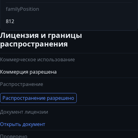
familyPosition
812
Лицензия и границы
распространения
Коммерческое использование
Коммерция разрешена
Распространение
Распространение разрешено
Документ лицензии
Открыть документ
Проверено