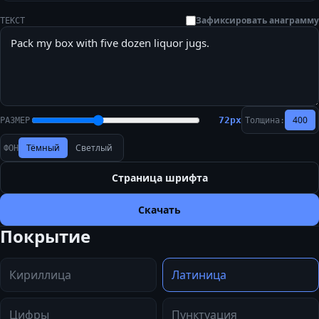
Зафиксировать анаграмму
ТЕКСТ
400
72
px
РАЗМЕР
Толщина:
Тёмный
Светлый
ФОН
Страница шрифта
Скачать
Покрытие
Кириллица
Латиница
Цифры
Пунктуация