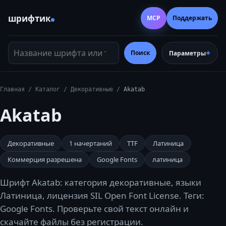
шрифтик
MCP
Поддержать
Название шрифта или тег
Поиск
Параметры
Главная
/
Каталог
/
Декоративные
/
Akatab
Akatab
Декоративные
1
начертаний
TTF
Латиница
Коммерция разрешена
Google Fonts
латиница
Шрифт Akatab: категория декоративные, языки
Латиница, лицензия SIL Open Font License. Теги:
Google Fonts. Проверьте свой текст онлайн и
скачайте файлы без регистрации.