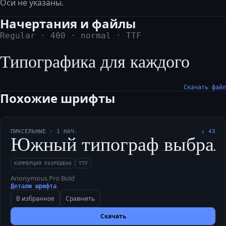
Оси не указаны.
Начертания и файлы
Regular
·
400
·
normal
·
TTF
Типографика для каждого
Скачать файл
Похожие шрифты
ПИКСЕЛЬНЫЕ
·
1
НАЧ.
↓
43
Южный типограф выбрал луч
КОММЕРЦИЯ РАЗРЕШЕНА
TTF
Anonymous Pro Bold
Детали шрифта
В избранное
Сравнить
Скачать