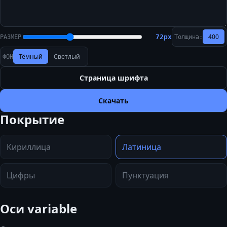
400
72
px
РАЗМЕР
Толщина:
Тёмный
Светлый
ФОН
Страница шрифта
Скачать
Покрытие
Кириллица
Латиница
Цифры
Пунктуация
Оси variable