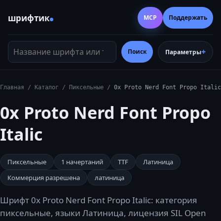
шрифтик
MCP
Поддержать
Название шрифта или тег
Поиск
Параметры
Главная
/
Каталог
/
Пиксельные
/
0x Proto Nerd Font Propo Italic
0x Proto Nerd Font Propo
Italic
Пиксельные
1
начертаний
TTF
Латиница
Коммерция разрешена
латиница
Шрифт 0x Proto Nerd Font Propo Italic: категория
пиксельные, языки Латиница, лицензия SIL Open