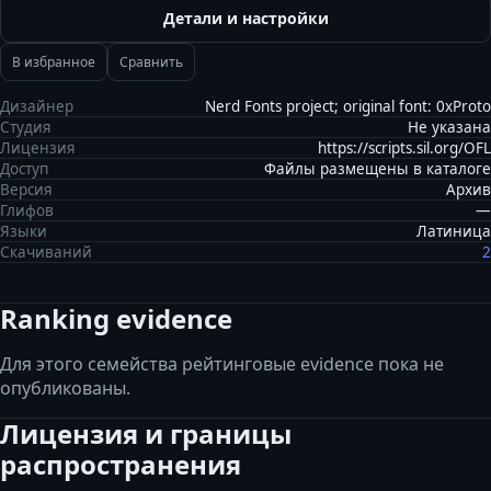
Детали и настройки
В избранное
Сравнить
Дизайнер
Nerd Fonts project; original font: 0xProto
Студия
Не указана
Лицензия
https://scripts.sil.org/OFL
Доступ
Файлы размещены в каталоге
Версия
Архив
Глифов
—
Языки
Латиница
Скачиваний
2
Ranking evidence
Для этого семейства рейтинговые evidence пока не
опубликованы.
Лицензия и границы
распространения