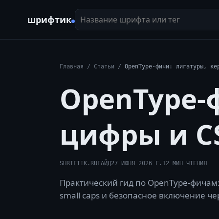
Название шрифта или тег
шрифтик
Главная
/
Статьи
/
OpenType-фичи: лигатуры, ке
OpenType-ф
цифры и C
SHRIFTIK.RU
ГАЙД
27 ИЮНЯ 2026 Г.
12
МИН ЧТЕНИЯ
Практический гид по OpenType-фичам: 
small caps и безопасное включение че