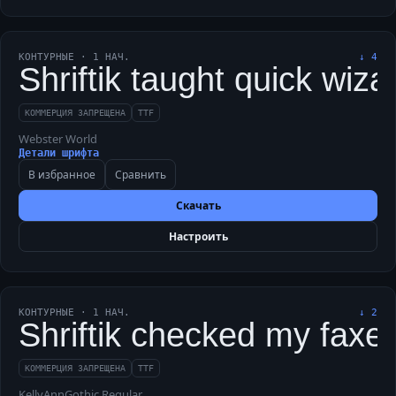
КОНТУРНЫЕ
·
1
НАЧ.
↓
4
Shriftik taught quick wiza
КОММЕРЦИЯ ЗАПРЕЩЕНА
TTF
Webster World
Детали шрифта
В избранное
Сравнить
Скачать
Настроить
КОНТУРНЫЕ
·
1
НАЧ.
↓
2
Shriftik checked my faxed
КОММЕРЦИЯ ЗАПРЕЩЕНА
TTF
KellyAnnGothic Regular