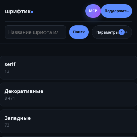
шрифтик
MCP
Поддержать
Название шрифта или тег
Поиск
Параметры
1
serif
13
Декоративные
8 471
Западные
73