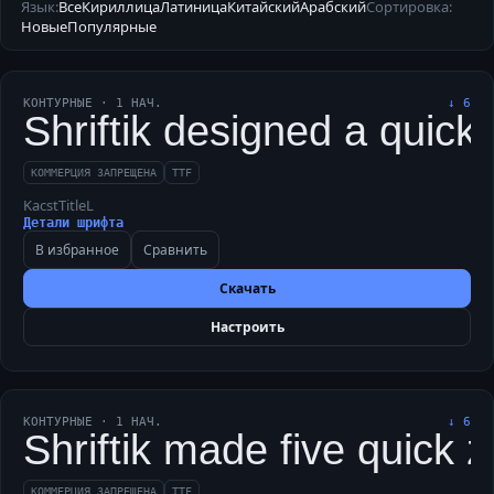
Язык:
Все
Кириллица
Латиница
Китайский
Арабский
Сортировка:
Новые
Популярные
КОНТУРНЫЕ
·
1
НАЧ.
↓
6
Shriftik designed a quick
КОММЕРЦИЯ ЗАПРЕЩЕНА
TTF
KacstTitleL
Детали шрифта
В избранное
Сравнить
Скачать
Настроить
КОНТУРНЫЕ
·
1
НАЧ.
↓
6
Shriftik made five quick 
КОММЕРЦИЯ ЗАПРЕЩЕНА
TTF