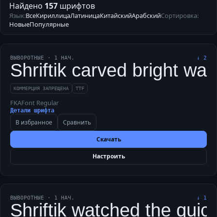
Найдено
157
шрифтов
Язык:
Все
Кириллица
Латиница
Китайский
Арабский
Сортировка:
Новые
Популярные
ВЫВОРОТНЫЕ
·
1
НАЧ.
↓
2
Shriftik carved bright wa
КОММЕРЦИЯ ЗАПРЕЩЕНА
TTF
FKAFont Regular
Детали шрифта
В избранное
Сравнить
Скачать
Настроить
ВЫВОРОТНЫЕ
·
1
НАЧ.
↓
1
Shriftik watched the quic