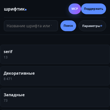
шрифтик
MCP
Поддержать
Название шрифта или тег
Поиск
Параметры
serif
13
Декоративные
8 471
Западные
73