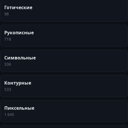
Готические
98
Рукописные
718
Символьные
336
Контурные
533
Пиксельные
1 645